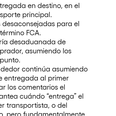
tregada en destino, en el
sporte principal.
s desaconsejadas para el
 término FCA.
ería desaduanada de
mprador, asumiendo los
Boletín de Arbitraje N° 4 | Todo lo que
 punto.
tenés que saber en materia de Arbitraje
18 de diciembre de 2024
vendedor continúa asumiendo
de entregada al primer
ar los comentarios el
lantea cuándo “entrega” el
 transportista, o del
tico, pero fundamentalmente