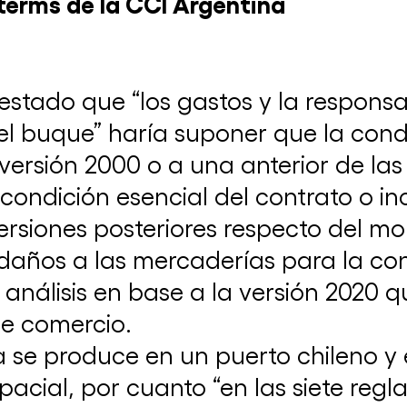
terms de la CCI Argentina
27 de diciembre de 2024
stado que “los gastos y la responsa
el buque” haría suponer que la con
versión 2000 o a una anterior de las 
condición esencial del contrato o i
ersiones posteriores respecto del m
s daños a las mercaderías para la co
 análisis en base a la versión 2020 
ICC Argentina participó de la COP28 en
Boletín de Arbitraje N° 5 | Todo lo que
de comercio.
Dubai
tenés que saber en materia de Arbitraje
14 de diciembre de 2023
1° de septiembre de 2025
ICC Argentina participó de la Reunión
a se produce en un puerto chileno y 
Anual del Grupo Regional Consultivo de
las Américas en Perú
cial, por cuanto “en las siete reglas
26 de Noviembre 2024