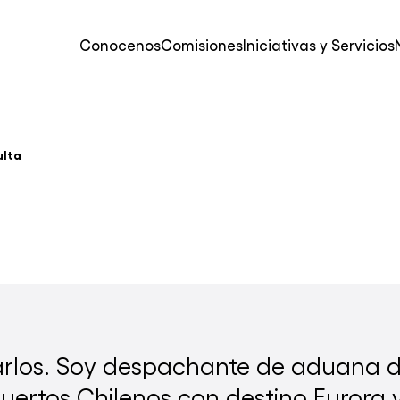
Conocenos
Comisiones
Iniciativas y Servicios
ulta
darlos. Soy despachante de aduana
ertos Chilenos con destino Eurora y