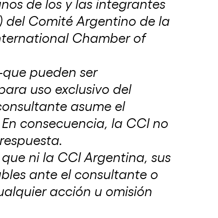
nos de los y las integrantes
La CAC recibió al secretario general de
 del Comité Argentino de la
ICC Global
International Chamber of
7 de febrero de 2024
 -que pueden ser
para uso exclusivo del
 consultante asume el
. En consecuencia, la CCI no
 respuesta.
que ni la CCI Argentina, sus
bles ante el consultante o
ualquier acción u omisión