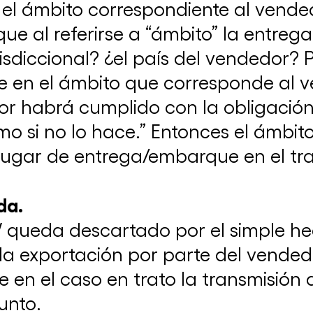
el ámbito correspondiente al vendedo
que al referirse a “ámbito” la entreg
isdiccional? ¿el país del vendedor? P
ite en el ámbito que corresponde al 
or habrá cumplido con la obligació
omo si no lo hace.” Entonces el ámbi
lugar de entrega/embarque en el tra
"Transformando la gestión de derechos
de autor: competencia y transparencia
da.
como ejes"
queda descartado por el simple hec
12 de junio de 2025
La CAC recibió al secretario general de
ICC Global
la exportación por parte del vended
7 de febrero de 2024
 en el caso en trato la transmisión 
unto.