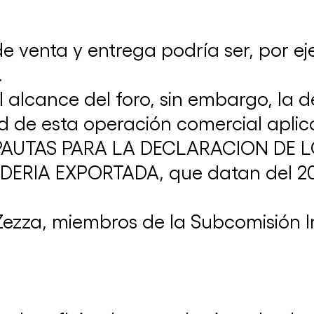
 de venta y entrega podría ser, por e
Nuestra Comisión de Marketing y
Publicidad se reunió con Georgiana
.
Degeratu, Global Policy Lead de
l alcance del foro, sin embargo, la
Marketing y Publicidad de ICC
26 de julio de 2024
idad de esta operación comercial apl
 las PAUTAS PARA LA DECLARACION D
RIA EXPORTADA, que datan del 2008
Zezza, miembros de la Subcomisión I