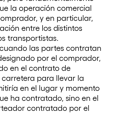
ue la operación comercial
omprador, y en particular,
ción entre los distintos
s transportistas.
La CAC e ICC Argentina organizaron el
 cuando las partes contratan
“Competition Day 2024”
12 de septiembre de 2024
l designado por el comprador,
do en el contrato de
 carretera para llevar la
itiría en el lugar y momento
ue ha contratado, sino en el
rteador contratado por el