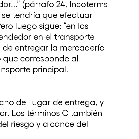
r...” (párrafo 24, Incoterms
a se tendría que efectuar
ero luego sigue: “en los
vendedor en el transporte
n de entregar la mercadería
to que corresponde al
nsporte principal.
#ArbitrationDay2025 🌎 ¡Participá del
evento de arbitraje más importante del
país! | INSCRIBITE!
ho del lugar de entrega, y
23 de septiembre de 2025
or. Los términos C también
del riesgo y alcance del