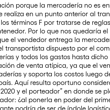
ación porque la mercadería no es en
realiza en un punto anterior al tran
os términos F por tratarse de regla
tenedor. Por lo que nos quedaría el
que el vendedor entrega la mercad
l transportista dispuesto por el co
Newsletter | Comisión Competencia
rías y todos los gastos hasta dicho
Económica ICC Argentina
1er edición Newsletter 2025
uación de venta atípica, ya que el 
aderías y soporta los costos luego 
 país. Aquí resulta oportuno consider
 2020 y el porteador” en donde se p
or: ¿al ponerla en poder del primer
gante podría de ser de índole logís