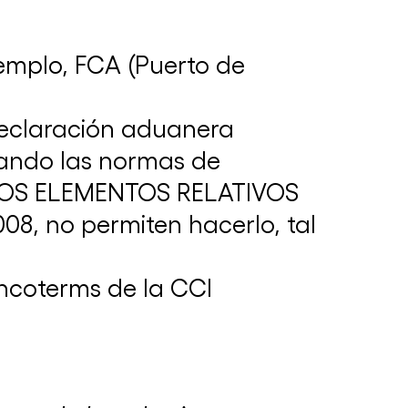
jemplo, FCA (Puerto de
La Comisión de Ambiente y Energía de
ICC Argentina participó de reuniones
internacionales
 declaración aduanera
27 de junio de 2024
icando las normas de
E LOS ELEMENTOS RELATIVOS
, no permiten hacerlo, tal
ncoterms de la CCI