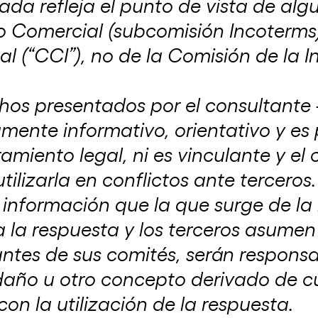
da refleja el punto de vista de algu
o Comercial (subcomisión Incoterms)
ICC Argentina y la Corte Internacional de
Arbitraje ofrecieron una conferencia en la
 (“CCI”), no de la Comisión de la 
CAC
16 de mayo de 2024
chos presentados por el consultante
mente informativo, orientativo y es 
amiento legal, ni es vinculante y el
ilizarla en conflictos ante terceros
 información que la que surge de la
 la respuesta y los terceros asumen 
ntes de sus comités, serán responsa
 daño u otro concepto derivado de c
on la utilización de la respuesta.