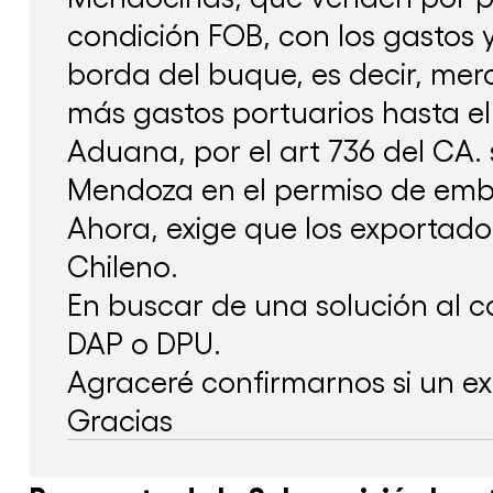
Marketing y Publicidad
Servicios de Resolución de Disputas de ICC
condición FOB, con los gastos 
Práctica y Derecho Comercial
borda del buque, es decir, mer
Propiedad Intelectual
más gastos portuarios hasta el
Aduana, por el art 736 del CA.
Mendoza en el permiso de em
Ahora, exige que los exportado
Chileno.
En buscar de una solución al c
DAP o DPU.
Agraceré confirmarnos si un exp
Gracias