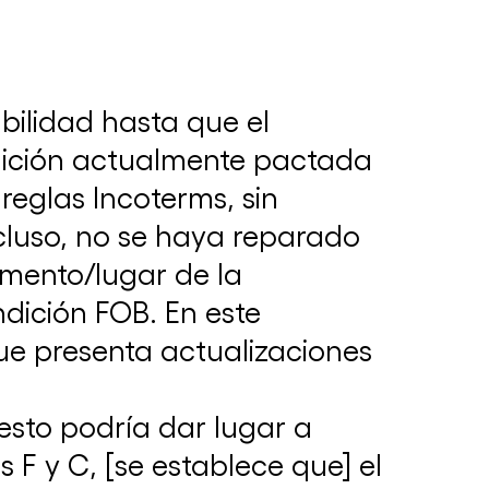
nacional
15 de mayo de 2024
bilidad hasta que el
dición actualmente pactada
reglas Incoterms, sin
ncluso, no se haya reparado
omento/lugar de la
ndición FOB. En este
que presenta actualizaciones
El presidente de la Comisión Nacional de
Defensa de la Competencia visitó la CAC
16 de junio de 2025
ICC Argentina y la Corte Internacional de
esto podría dar lugar a
Arbitraje ofrecieron una conferencia en la
CAC
 F y C, [se establece que] el
16 de mayo de 2024