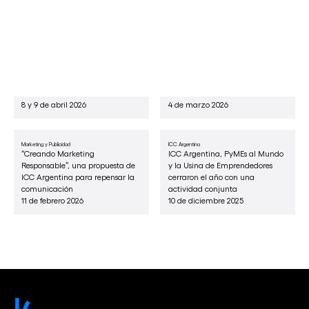
Otras noticias
ICC Argentina
Arbitraje comercial
Con participación de la CAC e
ICC Argentina recibió a la
ICC Argentina, se realizó en
presidenta de la Corte
Bruselas el Consejo General de la
Internacional de Arbitraje:
Federación Mundial de Cámaras
Claudia Salomon
8 y 9 de abril 2026
4 de marzo 2026
Marketing y Publicidad
ICC Argentina
“Creando Marketing
ICC Argentina, PyMEs al Mundo
Responsable”, una propuesta de
y la Usina de Emprendedores
ICC Argentina para repensar la
cerraron el año con una
comunicación
actividad conjunta
11 de febrero 2026
10 de diciembre 2025