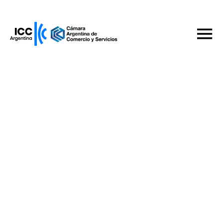
ICC Argentina
La CAC e ICC Argentina mantuvieron reuniones
con funcionarios del gobierno nacional
Quiero ser miembro
15 de mayo de 2024
Compartilo en
Conocenos
Comisiones
Iniciativas y Servicios
Noticias
Eventos
Publicaciones