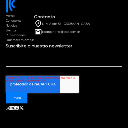
Home
Contacto
Conocenos
L. N. Alem 36 - C1003AAN | CABA
Noticias
Eventos
iccargentina@cac.com.ar
Publicaciones
Quiero ser miembro
Suscribite a nuestro newsletter
Correo
*