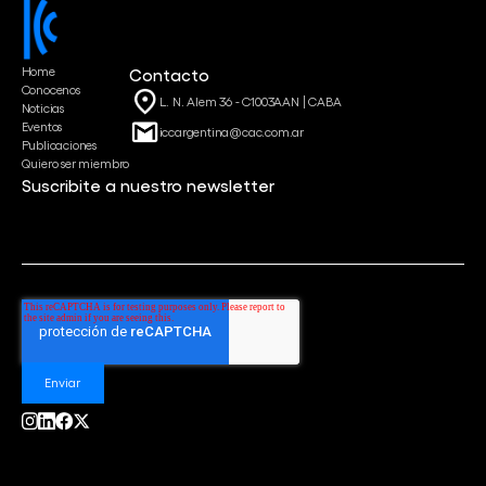
Home
Contacto
Conocenos
L. N. Alem 36 - C1003AAN | CABA
Noticias
Eventos
iccargentina@cac.com.ar
Publicaciones
Quiero ser miembro
Suscribite a nuestro newsletter
Correo
*