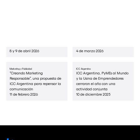
Otras noticias
ICC Argentina
Arbitraje comercial
Con participación de la CAC e
ICC Argentina recibió a la
ICC Argentina, se realizó en
presidenta de la Corte
Bruselas el Consejo General de la
Internacional de Arbitraje:
Federación Mundial de Cámaras
Claudia Salomon
8 y 9 de abril 2026
4 de marzo 2026
Marketing y Publicidad
ICC Argentina
“Creando Marketing
ICC Argentina, PyMEs al Mundo
Responsable”, una propuesta de
y la Usina de Emprendedores
ICC Argentina para repensar la
cerraron el año con una
comunicación
actividad conjunta
11 de febrero 2026
10 de diciembre 2025