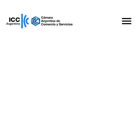
Competencia Económica
El presidente de la Comisión Nacional de
Defensa de la Competencia visitó la CAC
Quiero ser miembro
16 de junio de 2025
Compartilo en
Conocenos
Comisiones
Iniciativas y Servicios
Noticias
Eventos
Publicaciones