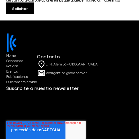
Solicitar
Home
Contacto
Conocenos
L. N. Alem 36 - C1003AAN | CABA
Noticias
Eventos
iccargentina@cac.com.ar
Publicaciones
Quiero ser miembro
Suscribite a nuestro newsletter
Correo
*