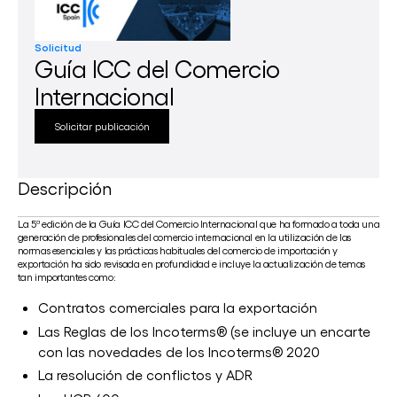
Conocenos
Solicitud
Guía ICC del Comercio
Comisiones
Internacional
Iniciativas y Servicios
Solicitar publicación
Noticias
Descripción
Eventos
Publicaciones
La 5ª edición de la Guía ICC del Comercio Internacional que ha formado a toda una
generación de profesionales del comercio internacional en la utilización de las
normas esenciales y las prácticas habituales del comercio de importación y
exportación ha sido revisada en profundidad e incluye la actualización de temas
tan importantes como:
Contratos comerciales para la exportación
Las Reglas de los Incoterms® (se incluye un encarte
con las novedades de los Incoterms® 2020
La resolución de conflictos y ADR